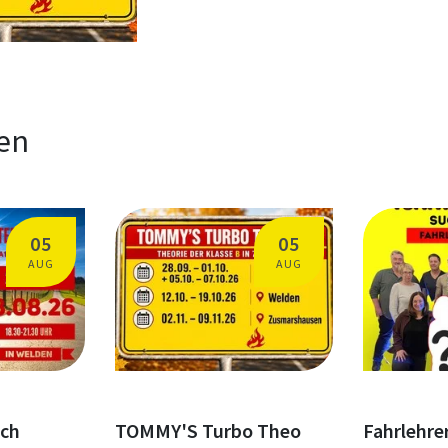
en
05
05
AUG
AUG
sch
TOMMY'S Turbo Theo
Fahrlehre