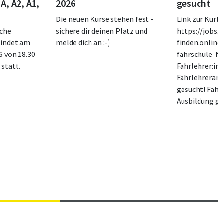
A, A2, A1,
2026
gesucht
Die neuen Kurse stehen fest -
Link zur Kur
sche
sichere dir deinen Platz und
https://jobs
findet am
melde dich an :-)
finden.onli
6 von 18.30-
fahrschule-f
 statt.
Fahrlehrer:i
Fahrlehrera
gesucht! Fah
Ausbildung 